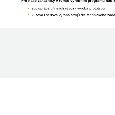
Pro naše zákazníky v tomto výrobním programu nabí
spolupráce při jejich vývoji - výroba prototypu
kusová i seriová výroba strojů dle technického zad