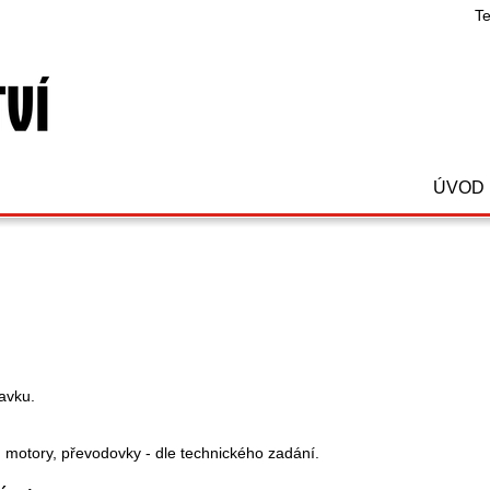
Te
ÚVOD
avku.
y, motory, převodovky - dle technického zadání.