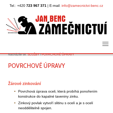
Tel.: +420
723 967 371
| E-mail:
info@zamecnictvi-benc.cz
m
Nacházíte se:
SLUŽBY
/
POVRCHOVÉ ÚPRAVY
POVRCHOVÉ ÚPRAVY
Žárové zinkování
Povrchová úprava oceli, která probíhá ponořením
konstrukce do kapalné taveniny zinku.
Zinkový povlak vytvoří slitinu s ocelí a je s ocelí
neoddělitelně spojen.