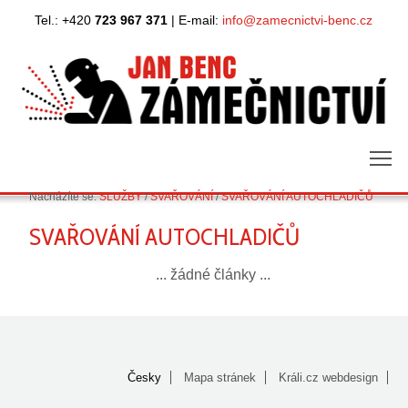
Tel.: +420
723 967 371
| E-mail:
info@zamecnictvi-benc.cz
m
Nacházíte se:
SLUŽBY
/
SVAŘOVÁNÍ
/
SVAŘOVÁNÍ AUTOCHLADIČŮ
SVAŘOVÁNÍ AUTOCHLADIČŮ
... žádné články ...
Česky
Mapa stránek
Králi.cz webdesign